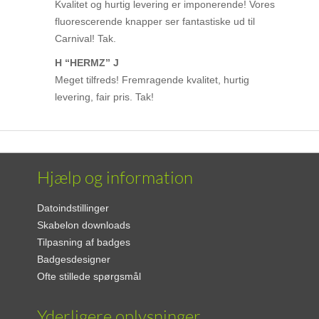
Kvalitet og hurtig levering er imponerende! Vores
fluorescerende knapper ser fantastiske ud til
Carnival! Tak.
H “HERMZ” J
Meget tilfreds! Fremragende kvalitet, hurtig
levering, fair pris. Tak!
Hjælp og information
Datoindstillinger
Skabelon downloads
Tilpasning af badges
Badgesdesigner
Ofte stillede spørgsmål
Yderligere oplysninger