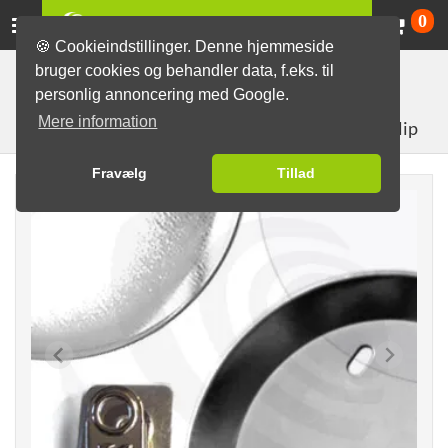
Va
0
🍪 Cookieindstillinger. Denne hjemmeside
bruger cookies og behandler data, f.eks. til
Badgemaskiner med tilbehør
Materialer til fremstilling af
personlig annoncering med Google.
knapper
Badgedele som Sæt
76mm Badgedele
Mere information
med Krokodille-clip
Fravælg
Tillad