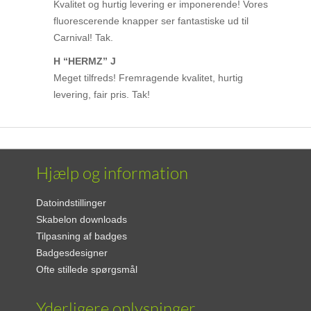
Kvalitet og hurtig levering er imponerende! Vores
fluorescerende knapper ser fantastiske ud til
Carnival! Tak.
H “HERMZ” J
Meget tilfreds! Fremragende kvalitet, hurtig
levering, fair pris. Tak!
Hjælp og information
Datoindstillinger
Skabelon downloads
Tilpasning af badges
Badgesdesigner
Ofte stillede spørgsmål
Yderligere oplysninger