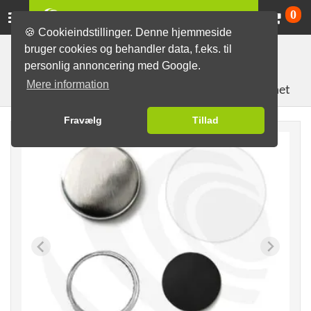
Va
0
🍪 Cookieindstillinger. Denne hjemmeside
bruger cookies og behandler data, f.eks. til
Badgemaskiner med tilbehør
Materialer til fremstilling af
personlig annoncering med Google.
knapper
Badgedele som Sæt
25mm Badgedele
Mere information
med Flad-magnet
Fravælg
Tillad