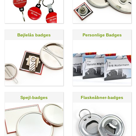
Bøjlelås badges
Personlige Badges
Spejl-badges
Flaskeåbner-badges