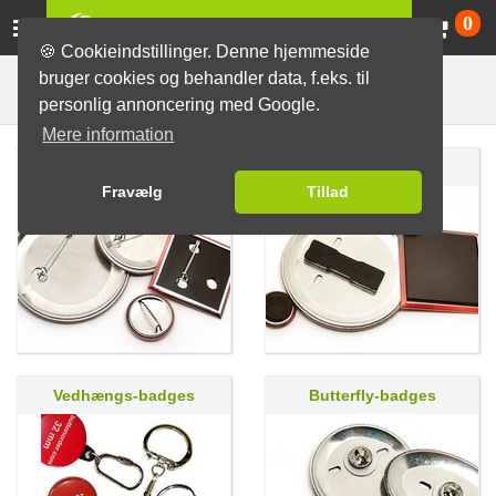
Va
0
🍪 Cookieindstillinger. Denne hjemmeside
bruger cookies og behandler data, f.eks. til
Badges
personlig annoncering med Google.
Mere information
Nålelås-badges
Magnet-badges
Fravælg
Tillad
Vedhængs-badges
Butterfly-badges