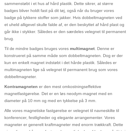
sammenstøbt i et hus af hård plastik. Dette sikrer, at større
badges bliver holdt fast på dit tøj, også når du bruger vores
badge på tykkere stoffer som jakker. Hvis dobbeltmagneten ved
et uheld alligevel skulle falde af, er den beskyttet af hård plast og
går ikke i stykker. Således er den særdeles velegnet til permanent
brug.
Til de mindre badges bruges vores
multimagnet
. Denne er
konstrueret på samme måde som dobbeltmagneten. Dog er der
kun en enkelt magnet indstøbt i det hårde plastik. Således er
multimagneten lige så velegnet til permanent brug som vores
dobbeltmagneter.
Kontramagneten
er den mest omkostningseffektive
magnetfastgørelse. Det er en løs neodym-magnet med en
diameter på 10 mm og med en tykkelse på 3 mm.
Alle vores magnetiske fastgørelse er velegnet til navneskilte til
konferencer, festligheder og elegante arrangementer. Vores
magneter er generelt kraftmagneter med enorm trækkraft. Dette