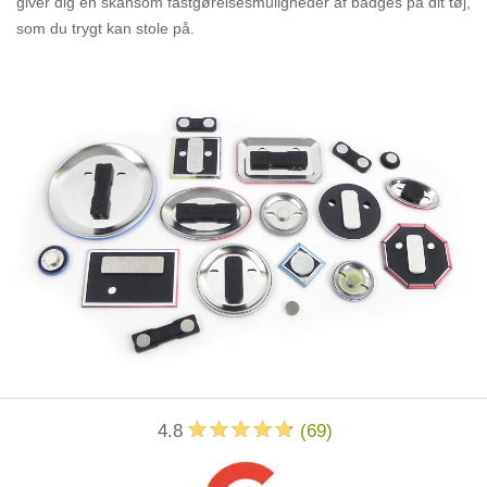
giver dig en skånsom fastgørelsesmuligheder af badges på dit tøj,
som du trygt kan stole på.
4.8
(
69
)