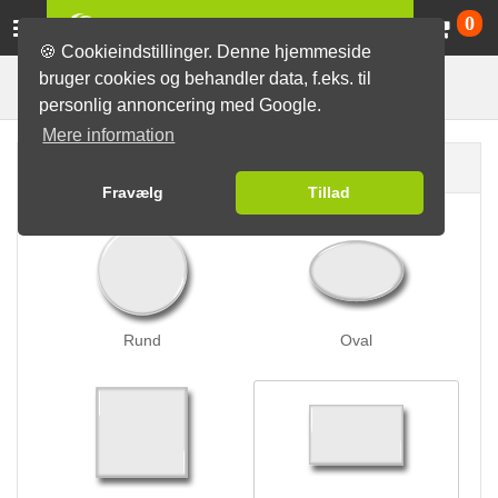
Va
0
🍪 Cookieindstillinger. Denne hjemmeside
bruger cookies og behandler data, f.eks. til
Magneter til tøj
Badges
Magnet-badges
personlig annoncering med Google.
Mere information
Badge form
Fravælg
Tillad
Rund
Oval