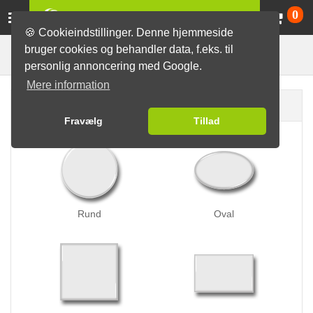
Va
0
🍪 Cookieindstillinger. Denne hjemmeside
bruger cookies og behandler data, f.eks. til
Butterfly-badges
Badges
personlig annoncering med Google.
Mere information
Badge form
Fravælg
Tillad
Rund
Oval