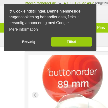
info@buttonorder.dk
|
+49 9561 85 32 48-2
(engelsk 
🍪 Cookieindstillinger. Denne hjemmeside
bruger cookies og behandler data, f.eks. til
personlig annoncering med Google.
Info
Badges
Magneter
Pins
Mere information
Badges med sugekop
Badges
Fravælg
Tillad