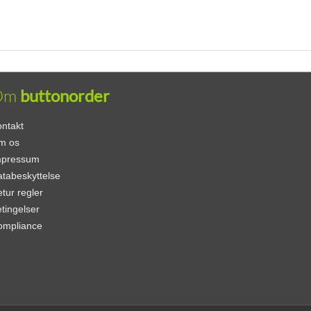
Om
buttonorder
ntakt
m os
mpressum
tabeskyttelse
tur regler
tingelser
ompliance