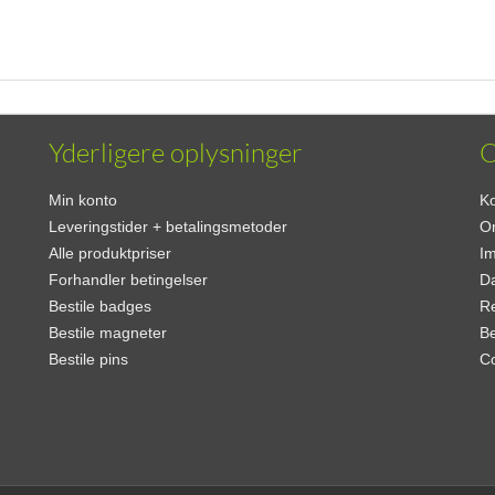
Yderligere oplysninger
Min konto
Ko
Leveringstider + betalingsmetoder
O
Alle produktpriser
I
Forhandler betingelser
Da
Bestile badges
Re
Bestile magneter
Be
Bestile pins
C