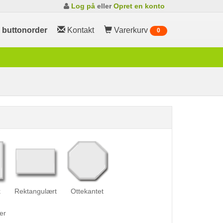
Log på
eller
Opret en konto
m
buttonorder
Kontakt
Varerkurv
0
k
Rektangulært
Ottekantet
er