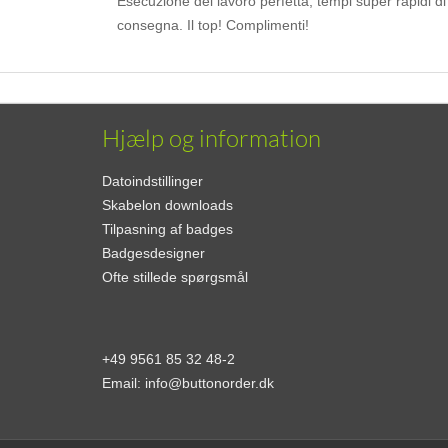
Esecuzione del lavoro perfetta, tempi super rapidi di
consegna. Il top! Complimenti!
Hjælp og information
Datoindstillinger
Skabelon downloads
Tilpasning af badges
Badgesdesigner
Ofte stillede spørgsmål
+49 9561 85 32 48-2
Email:
info@buttonorder.dk