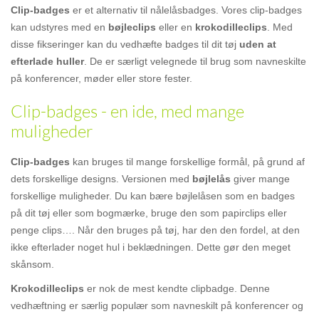
Clip-badges
er et alternativ til nålelåsbadges. Vores clip-badges
kan udstyres med en
bøjleclips
eller en
krokodilleclips
. Med
disse fikseringer kan du vedhæfte badges til dit tøj
uden at
efterlade huller
. De er særligt velegnede til brug som navneskilte
på konferencer, møder eller store fester.
Clip-badges - en ide, med mange
muligheder
Clip-badges
kan bruges til mange forskellige formål, på grund af
dets forskellige designs. Versionen med
bøjlelås
giver mange
forskellige muligheder. Du kan bære bøjlelåsen som en badges
på dit tøj eller som bogmærke, bruge den som papirclips eller
penge clips…. Når den bruges på tøj, har den den fordel, at den
ikke efterlader noget hul i beklædningen. Dette gør den meget
skånsom.
Krokodilleclips
er nok de mest kendte clipbadge. Denne
vedhæftning er særlig populær som navneskilt på konferencer og