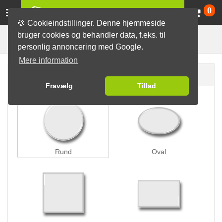
Va
0
🍪 Cookieindstillinger. Denne hjemmeside
bruger cookies og behandler data, f.eks. til
Bøjlelås badges
Badges
personlig annoncering med Google.
Mere information
Badge form
Fravælg
Tillad
Rund
Oval