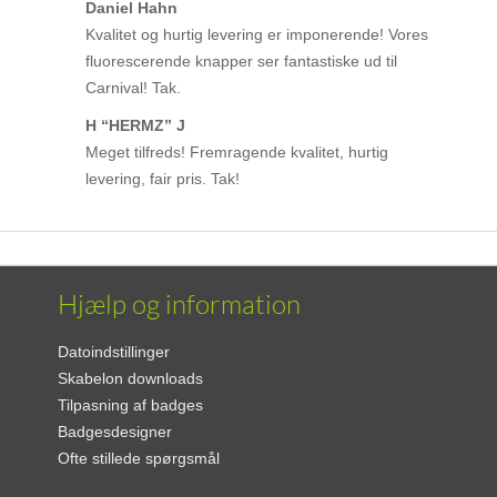
Daniel Hahn
Kvalitet og hurtig levering er imponerende! Vores
fluorescerende knapper ser fantastiske ud til
Carnival! Tak.
H “HERMZ” J
Meget tilfreds! Fremragende kvalitet, hurtig
levering, fair pris. Tak!
Hjælp og information
Datoindstillinger
Skabelon downloads
Tilpasning af badges
Badgesdesigner
Ofte stillede spørgsmål