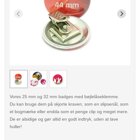
< /picture>
< /pi
Vores 25 mm og 32 mm badges med bøjlelåseklemme.
Du kan bruge dem på skjorte kraven, som en slipsenål, som
et bogmærke eller endda som et penge clip og meget mere.
De er alsidige og gør altid en godt indtryk, uden at lave
huller!