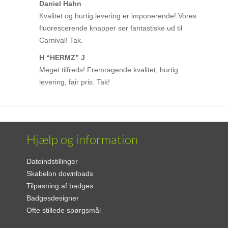
Daniel Hahn
Kvalitet og hurtig levering er imponerende! Vores
fluorescerende knapper ser fantastiske ud til
Carnival! Tak.
H “HERMZ” J
Meget tilfreds! Fremragende kvalitet, hurtig
levering, fair pris. Tak!
Hjælp og information
Datoindstillinger
Skabelon downloads
Tilpasning af badges
Badgesdesigner
Ofte stillede spørgsmål