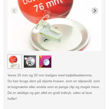
< /picture>
< /pi
Vores 25 mm og 32 mm badges med bøjlelåseklemme.
Du kan bruge dem på skjorte kraven, som en slipsenål, som
et bogmærke eller endda som et penge clip og meget mere.
De er alsidige og gør altid en godt indtryk, uden at lave
huller!