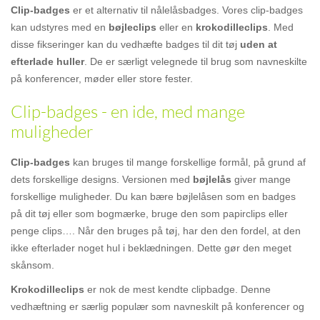
Clip-badges
er et alternativ til nålelåsbadges. Vores clip-badges
kan udstyres med en
bøjleclips
eller en
krokodilleclips
. Med
disse fikseringer kan du vedhæfte badges til dit tøj
uden at
efterlade huller
. De er særligt velegnede til brug som navneskilte
på konferencer, møder eller store fester.
Clip-badges - en ide, med mange
muligheder
Clip-badges
kan bruges til mange forskellige formål, på grund af
dets forskellige designs. Versionen med
bøjlelås
giver mange
forskellige muligheder. Du kan bære bøjlelåsen som en badges
på dit tøj eller som bogmærke, bruge den som papirclips eller
penge clips…. Når den bruges på tøj, har den den fordel, at den
ikke efterlader noget hul i beklædningen. Dette gør den meget
skånsom.
Krokodilleclips
er nok de mest kendte clipbadge. Denne
vedhæftning er særlig populær som navneskilt på konferencer og