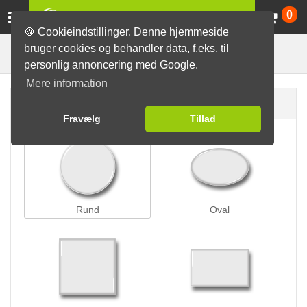
Va
0
🍪 Cookieindstillinger. Denne hjemmeside
bruger cookies og behandler data, f.eks. til
Bøjlelås badges
Badges
personlig annoncering med Google.
Mere information
Badge form
Fravælg
Tillad
Rund
Oval