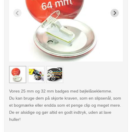
< /picture>
< /pi
Vores 25 mm og 32 mm badges med bøjlelåseklemme.
Du kan bruge dem på skjorte kraven, som en slipsenål, som
et bogmærke eller endda som et penge clip og meget mere.
De er alsidige og gør altid en godt indtryk, uden at lave
huller!