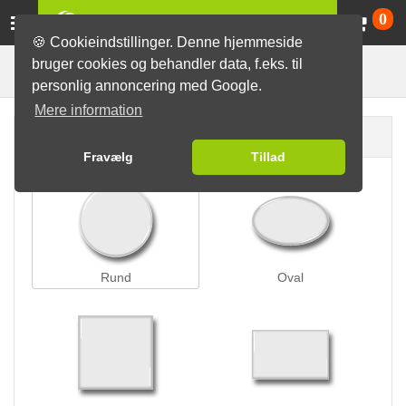
Va
0
🍪 Cookieindstillinger. Denne hjemmeside
bruger cookies og behandler data, f.eks. til
Bøjlelås badges
Badges
personlig annoncering med Google.
Mere information
Badge form
Fravælg
Tillad
Rund
Oval