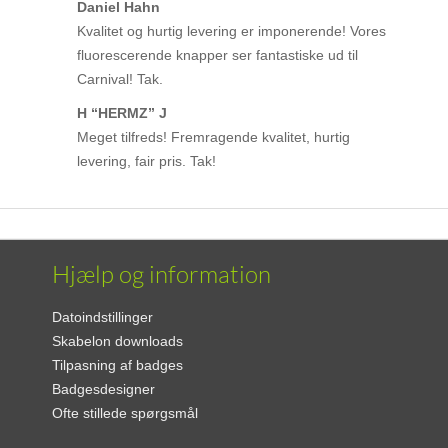
Daniel Hahn
Kvalitet og hurtig levering er imponerende! Vores
fluorescerende knapper ser fantastiske ud til
Carnival! Tak.
H “HERMZ” J
Meget tilfreds! Fremragende kvalitet, hurtig
levering, fair pris. Tak!
Hjælp og information
Datoindstillinger
Skabelon downloads
Tilpasning af badges
Badgesdesigner
Ofte stillede spørgsmål