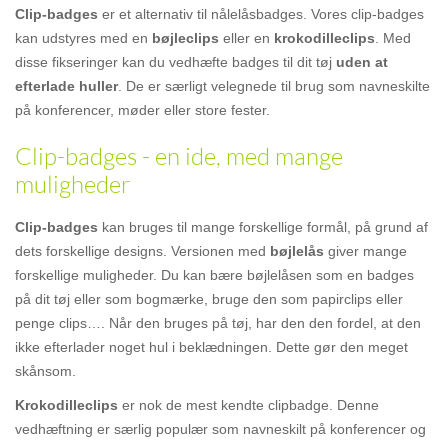
Clip-badges
er et alternativ til nålelåsbadges. Vores clip-badges
kan udstyres med en
bøjleclips
eller en
krokodilleclips
. Med
disse fikseringer kan du vedhæfte badges til dit tøj
uden at
efterlade huller
. De er særligt velegnede til brug som navneskilte
på konferencer, møder eller store fester.
Clip-badges - en ide, med mange
muligheder
Clip-badges
kan bruges til mange forskellige formål, på grund af
dets forskellige designs. Versionen med
bøjlelås
giver mange
forskellige muligheder. Du kan bære bøjlelåsen som en badges
på dit tøj eller som bogmærke, bruge den som papirclips eller
penge clips…. Når den bruges på tøj, har den den fordel, at den
ikke efterlader noget hul i beklædningen. Dette gør den meget
skånsom.
Krokodilleclips
er nok de mest kendte clipbadge. Denne
vedhæftning er særlig populær som navneskilt på konferencer og