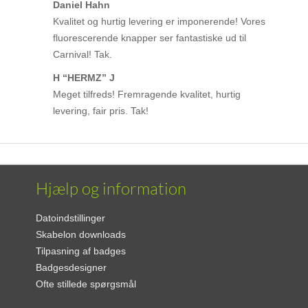
Daniel Hahn
Kvalitet og hurtig levering er imponerende! Vores
fluorescerende knapper ser fantastiske ud til
Carnival! Tak.
H “HERMZ” J
Meget tilfreds! Fremragende kvalitet, hurtig
levering, fair pris. Tak!
Hjælp og information
Datoindstillinger
Skabelon downloads
Tilpasning af badges
Badgesdesigner
Ofte stillede spørgsmål