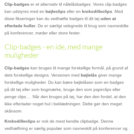
Clip-badges
er et alternativ til nålelåsbadges. Vores clip-badges
kan udstyres med en
bøjleclips
eller en
krokodilleclips
. Med
disse fikseringer kan du vedhæfte badges til dit tøj
uden at
efterlade huller
. De er særligt velegnede til brug som navneskilte
på konferencer, møder eller store fester.
Clip-badges - en ide, med mange
muligheder
Clip-badges
kan bruges til mange forskellige formål, på grund af
dets forskellige designs. Versionen med
bøjlelås
giver mange
forskellige muligheder. Du kan bære bøjlelåsen som en badges
på dit tøj eller som bogmærke, bruge den som papirclips eller
penge clips…. Når den bruges på tøj, har den den fordel, at den
ikke efterlader noget hul i beklædningen. Dette gør den meget
skånsom.
Krokodilleclips
er nok de mest kendte clipbadge. Denne
vedhæftning er særlig populær som navneskilt på konferencer og