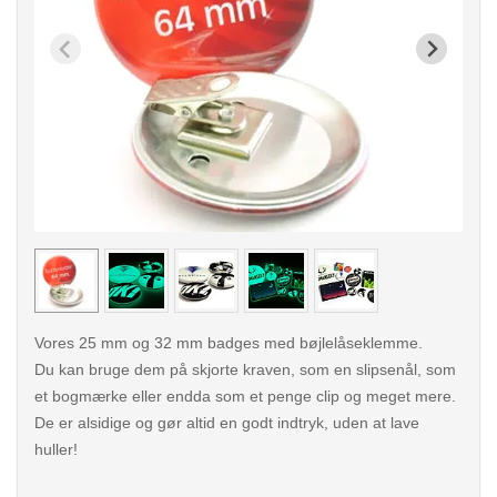
< /picture>
< /pi
Vores 25 mm og 32 mm badges med bøjlelåseklemme.
Du kan bruge dem på skjorte kraven, som en slipsenål, som
et bogmærke eller endda som et penge clip og meget mere.
De er alsidige og gør altid en godt indtryk, uden at lave
huller!