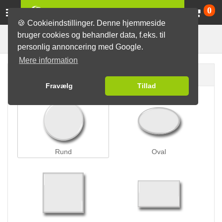
Va
0
🍪 Cookieindstillinger. Denne hjemmeside
bruger cookies og behandler data, f.eks. til
Bøjlelås badges
Badges
personlig annoncering med Google.
Mere information
Badge form
Fravælg
Tillad
Rund
Oval