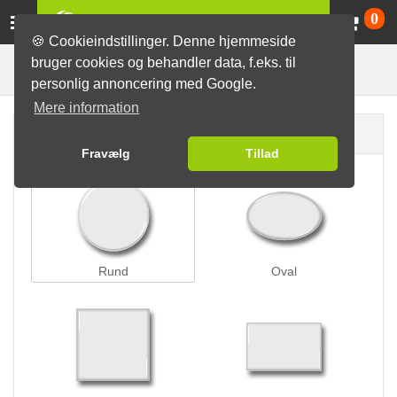
Va
0
🍪 Cookieindstillinger. Denne hjemmeside
bruger cookies og behandler data, f.eks. til
Vedhængs-badges
Badges
personlig annoncering med Google.
Mere information
Badge form
Fravælg
Tillad
Rund
Oval