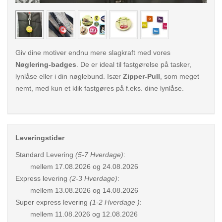
< /picture>
< /pi
Giv dine motiver endnu mere slagkraft med vores
Nøglering-badges
. De er ideal til fastgørelse på tasker,
lynlåse eller i din nøglebund. Især
Zipper-Pull
, som meget
nemt, med kun et klik fastgøres på f.eks. dine lynlåse.
Leveringstider
Standard Levering
(5-7 Hverdage)
:
mellem
17.08.2026 og 24.08.2026
Express levering
(2-3 Hverdage)
:
mellem
13.08.2026 og 14.08.2026
Super express levering
(1-2 Hverdage )
:
mellem
11.08.2026 og 12.08.2026