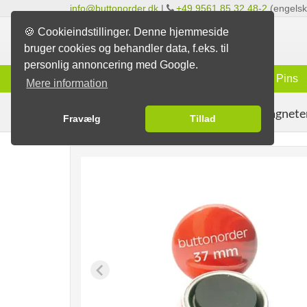
info@buttonorder.dk
|
+49 9561 85 32 48-2
(engelsk 
🍪 Cookieindstillinger. Denne hjemmeside
bruger cookies og behandler data, f.eks. til
personlig annoncering med Google.
Info
Badges
Magneter
Pins
Mere information
køleskabs-magnete
Badges
Magnet-badges
Fravælg
Tillad