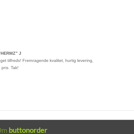
“HERMZ” J
et tilfreds! Fremragende kvalitet, hurtig levering,
r pris. Tak!
Om
buttonorder