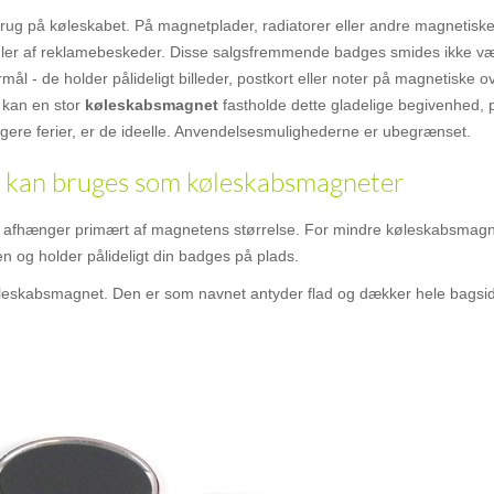
brug på køleskabet. På magnetplader, radiatorer eller andre magnetisk
idler af reklamebeskeder. Disse salgsfremmende badges smides ikke væk
l - de holder pålideligt billeder, postkort eller noter på magnetiske ov
 kan en stor
køleskabsmagnet
fastholde dette gladelige begivenhed, 
idligere ferier, er de ideelle. Anvendelsesmulighederne er ubegrænset.
 kan bruges som køleskabsmagneter
r afhænger primært af magnetens størrelse. For mindre køleskabsmag
 og holder pålideligt din badges på plads.
leskabsmagnet. Den er som navnet antyder flad og dækker hele bagsi