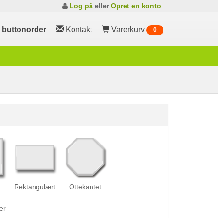
Log på
eller
Opret en konto
m
buttonorder
Kontakt
Varerkurv
0
k
Rektangulært
Ottekantet
er