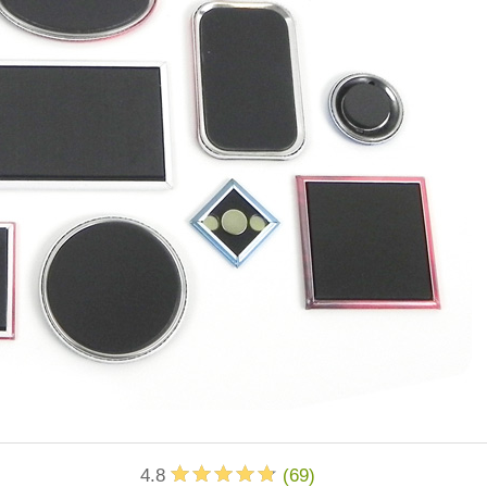
4.8
(
69
)