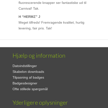
fluorescerende knapper ser fantastiske ud til
Carnival! Tak.
H “HERMZ” J
Meget tilfreds! Fremragende kvalitet, hurtig
levering, fair pris. Tak!
Hjælp og information
Datoindstillinger
Skabelon downloads
Tilpasning af badges
Badgesdesigner
Ofte stillede spørgsmål
Yderligere oplysninger