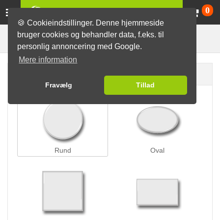
Va
0
🍪 Cookieindstillinger. Denne hjemmeside
bruger cookies og behandler data, f.eks. til
Nålelås-badges
Badges
personlig annoncering med Google.
Mere information
Badge form
Fravælg
Tillad
Rund
Oval