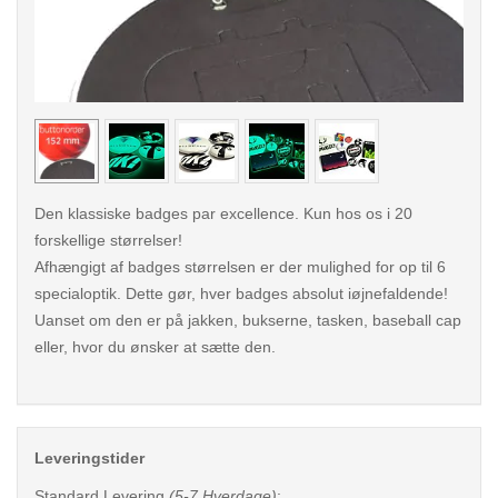
< /picture>
< /pi
Den klassiske badges par excellence. Kun hos os i 20
forskellige størrelser!
Afhængigt af badges størrelsen er der mulighed for op til 6
specialoptik. Dette gør, hver badges absolut iøjnefaldende!
Uanset om den er på jakken, bukserne, tasken, baseball cap
eller, hvor du ønsker at sætte den.
Leveringstider
Standard Levering
(5-7 Hverdage)
: