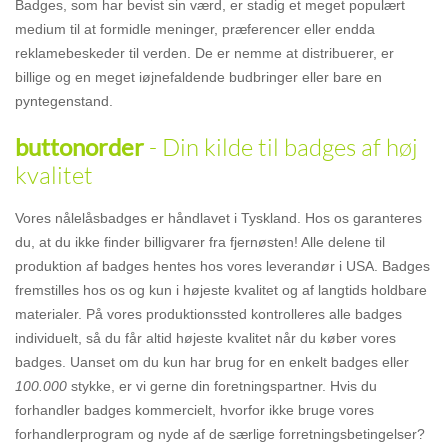
Badges, som har bevist sin værd, er stadig et meget populært
medium til at formidle meninger, præferencer eller endda
reklamebeskeder til verden. De er nemme at distribuerer, er
billige og en meget iøjnefaldende budbringer eller bare en
pyntegenstand.
- Din kilde til badges af høj
buttonorder
kvalitet
Vores nålelåsbadges er håndlavet i Tyskland. Hos os garanteres
du, at du ikke finder billigvarer fra fjernøsten! Alle delene til
produktion af badges hentes hos vores leverandør i USA. Badges
fremstilles hos os og kun i højeste kvalitet og af langtids holdbare
materialer. På vores produktionssted kontrolleres alle badges
individuelt, så du får altid højeste kvalitet når du køber vores
badges. Uanset om du kun har brug for en enkelt badges eller
100.000
stykke, er vi gerne din foretningspartner. Hvis du
forhandler badges kommercielt, hvorfor ikke bruge vores
forhandlerprogram og nyde af de særlige forretningsbetingelser?