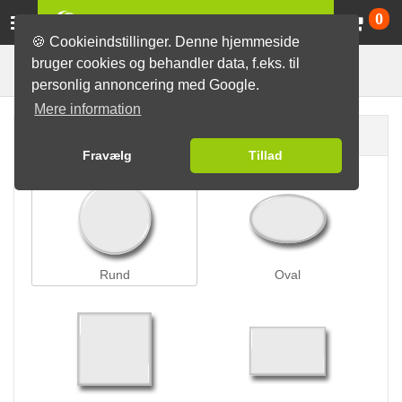
Va
0
🍪 Cookieindstillinger. Denne hjemmeside
bruger cookies og behandler data, f.eks. til
Nålelås-badges
Badges
personlig annoncering med Google.
Mere information
Badge form
Fravælg
Tillad
Rund
Oval