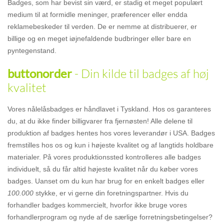
Badges, som har bevist sin værd, er stadig et meget populært
medium til at formidle meninger, præferencer eller endda
reklamebeskeder til verden. De er nemme at distribuerer, er
billige og en meget iøjnefaldende budbringer eller bare en
pyntegenstand.
- Din kilde til badges af høj
buttonorder
kvalitet
Vores nålelåsbadges er håndlavet i Tyskland. Hos os garanteres
du, at du ikke finder billigvarer fra fjernøsten! Alle delene til
produktion af badges hentes hos vores leverandør i USA. Badges
fremstilles hos os og kun i højeste kvalitet og af langtids holdbare
materialer. På vores produktionssted kontrolleres alle badges
individuelt, så du får altid højeste kvalitet når du køber vores
badges. Uanset om du kun har brug for en enkelt badges eller
100.000
stykke, er vi gerne din foretningspartner. Hvis du
forhandler badges kommercielt, hvorfor ikke bruge vores
forhandlerprogram og nyde af de særlige forretningsbetingelser?