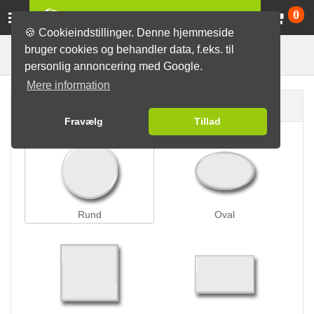
Va
0
🍪 Cookieindstillinger. Denne hjemmeside
bruger cookies og behandler data, f.eks. til
Nålelås-badges
Badges
personlig annoncering med Google.
Mere information
Badge form
Fravælg
Tillad
Rund
Oval