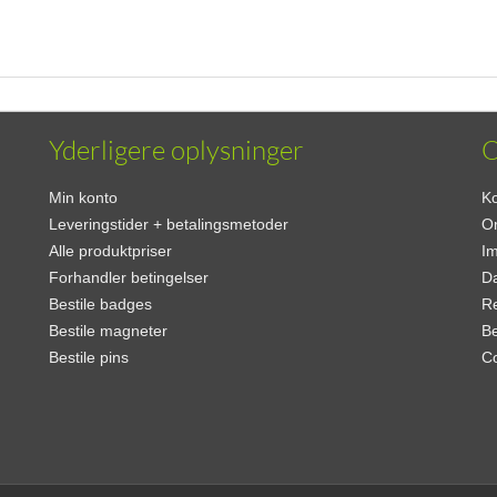
Yderligere oplysninger
Min konto
Ko
Leveringstider + betalingsmetoder
O
Alle produktpriser
I
Forhandler betingelser
Da
Bestile badges
Re
Bestile magneter
Be
Bestile pins
C