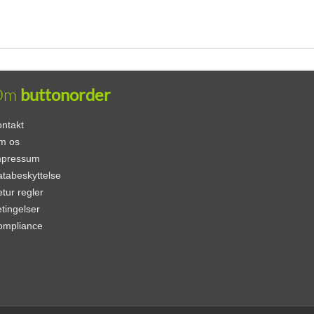
Om
buttonorder
ntakt
m os
mpressum
tabeskyttelse
tur regler
tingelser
ompliance