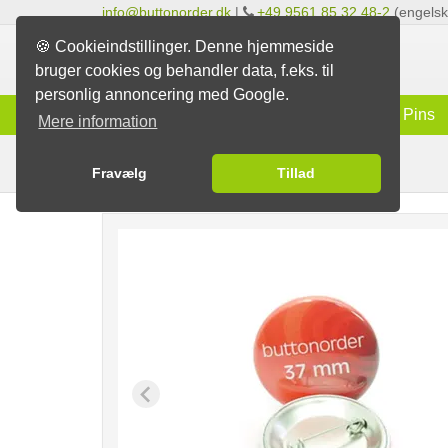
info@buttonorder.dk
|
+49 9561 85 32 48-2
(engelsk 
🍪 Cookieindstillinger. Denne hjemmeside
bruger cookies og behandler data, f.eks. til
personlig annoncering med Google.
Info
Badges
Magneter
Pins
Mere information
Nålelås-badges
Badges
Fravælg
Tillad