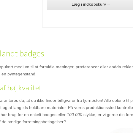
Læg i indkøbskurv »
blandt badges
opulært medium til at formidle meninger, præferencer eller endda rekla
re en pyntegenstand.
af høj kvalitet
anteres du, at du ikke finder billigvarer fra fjernøsten! Alle delene ti
 og af langtids holdbare materialer. På vores produktionssted kontroller
har brug for en enkelt badges eller
100.000
stykke, er vi gerne din fo
 de særlige forretningsbetingelser?