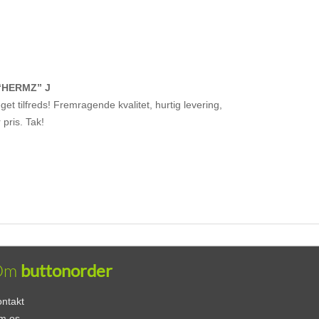
“HERMZ” J
et tilfreds! Fremragende kvalitet, hurtig levering,
r pris. Tak!
Om
buttonorder
ntakt
m os