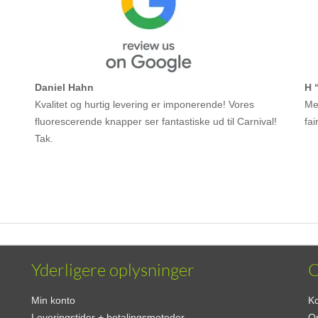
Daniel Hahn
H 
Kvalitet og hurtig levering er imponerende! Vores
Meg
fluorescerende knapper ser fantastiske ud til Carnival!
fai
Tak.
Yderligere oplysninger
Min konto
Ko
Leveringstider + betalingsmetoder
O