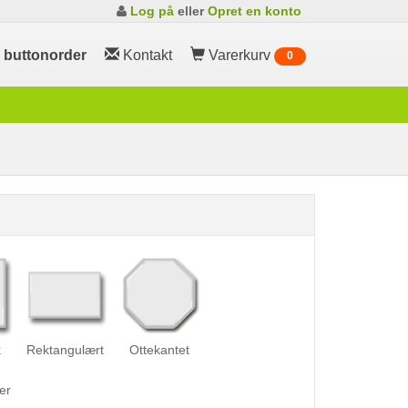
Log på
eller
Opret en konto
m
buttonorder
Kontakt
Varerkurv
0
k
Rektangulært
Ottekantet
er