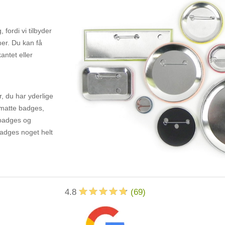
 fordi vi tilbyder
mer. Du kan få
antet eller
, du har yderlige
matte badges,
 badges og
badges noget helt
4.8
(
69
)