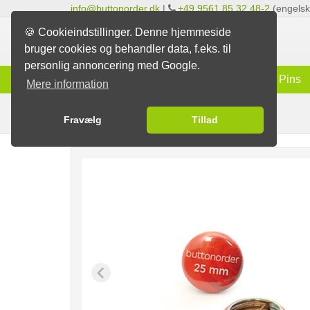
info@buttonorder.dk
|
+49 9561 85 32 48-2
(engelsk 
🍪 Cookieindstillinger. Denne hjemmeside
bruger cookies og behandler data, f.eks. til
personlig annoncering med Google.
Info
Badges
Magneter
Pins
Mere information
Nålelås-badges
Badges
Fravælg
Tillad